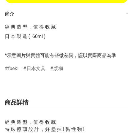
簡介
−
經 典 造 型 ，值 得 收 藏

日 本 製 造 (  60ml )

*示意圖片與實體可能有些微差異，謹以實際商品為準
fueki
日本文具
漿糊
商品詳情
經 典 造 型 ，值 得 收 藏
特 殊 擦 頭 設 計 ，好 塗 抹 ! 黏 性 強 !