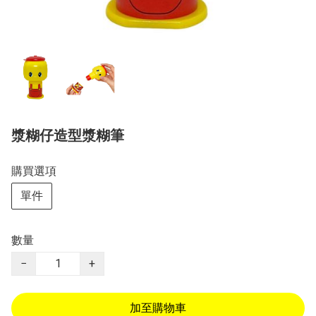
漿糊仔造型漿糊筆
購買選項
單件
數量
−
+
加至購物車