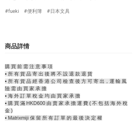
fueki
便利簿
日本文具
商品詳情
購 買 前 需 注 意 事 項
▪️ 所 有 貨 品 寄 出 後 將 不 設 退 款 退 貨
▪️ 所 有 貨 品 經 香 港 公 司 檢 查 後 方 可 寄 出，運 輸 風
險 需 由 買 家 承 擔
▪️ 海 外 訂 單 稅 金 均 由 買 家 承 擔
▪️ 購 買 滿 HKD600 由 賣 家 承 擔 運 費 ( 不 包 括 海 外 稅
金 )
▪️ Matrixmiji 保 留 所 有 訂 單 的 最 後 決 定 權