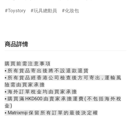
Toystory
玩具總動員
化妝包
商品詳情
購 買 前 需 注 意 事 項
▪️ 所 有 貨 品 寄 出 後 將 不 設 退 款 退 貨
▪️ 所 有 貨 品 經 香 港 公 司 檢 查 後 方 可 寄 出，運 輸 風
險 需 由 買 家 承 擔
▪️ 海 外 訂 單 稅 金 均 由 買 家 承 擔
▪️ 購 買 滿 HKD600 由 賣 家 承 擔 運 費 ( 不 包 括 海 外 稅
金 )
▪️ Matrixmiji 保 留 所 有 訂 單 的 最 後 決 定 權