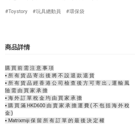
Toystory
玩具總動員
環保袋
商品詳情
購 買 前 需 注 意 事 項
▪️ 所 有 貨 品 寄 出 後 將 不 設 退 款 退 貨
▪️ 所 有 貨 品 經 香 港 公 司 檢 查 後 方 可 寄 出，運 輸 風
險 需 由 買 家 承 擔
▪️ 海 外 訂 單 稅 金 均 由 買 家 承 擔
▪️ 購 買 滿 HKD600 由 賣 家 承 擔 運 費 ( 不 包 括 海 外 稅
金 )
▪️ Matrixmiji 保 留 所 有 訂 單 的 最 後 決 定 權