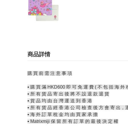
商品詳情
購 買 前 需 注 意 事 項
▪️ 購 買 滿 HKD600 即 可 免 運 費 ( 不 包 括 海 外 
▪️ 所 有 貨 品 寄 出 後 將 不 設 退 款 退 貨
▪️ 貨 品 均 由 台 灣 運 送 到 香 港
▪️ 所 有 貨 品 經 香 港 公 司 檢 查 後 方 會 寄 出，
▪️ 海 外 訂 單 稅 金 均 由 買 家 承 擔
▪️ Matrixmiji 保 留 所 有 訂 單 的 最 後 決 定 權