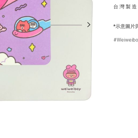
台 灣 製 造

*示意圖片
Weiweib