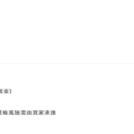
稅 金 )
運 輸 風 險 需 由 買 家 承 擔