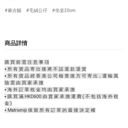
麻吉貓
毛絨公仔
坐姿20cm
商品詳情
購 買 前 需 注 意 事 項
▪️ 所 有 貨 品 寄 出 後 將 不 設 退 款 退 貨
▪️ 所 有 貨 品 經 香 港 公 司 檢 查 後 方 可 寄 出，運 輸 風
險 需 由 買 家 承 擔
▪️ 海 外 訂 單 稅 金 均 由 買 家 承 擔
▪️ 購 買 滿 HKD600 由 賣 家 承 擔 運 費 ( 不 包 括 海 外 稅
金 )
▪️ Matrixmiji 保 留 所 有 訂 單 的 最 後 決 定 權