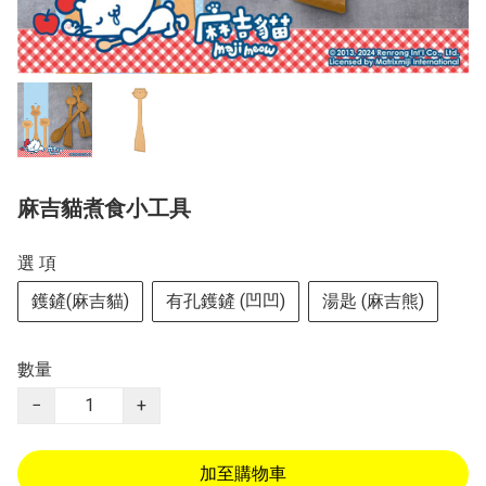
麻吉貓煮食小工具
選 項
鑊鏟(麻吉貓)
有孔鑊鏟 (凹凹)
湯匙 (麻吉熊)
數量
−
+
加至購物車