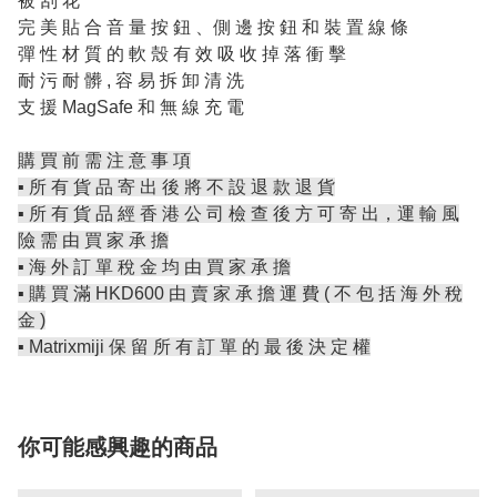
被 刮 花
完 美 貼 合 音 量 按 鈕 、側 邊 按 鈕 和 裝 置 線 條
彈 性 材 質 的 軟 殼 有 效 吸 收 掉 落 衝 擊
耐 污 耐 髒 , 容 易 拆 卸 清 洗
支 援 MagSafe 和 無 線 充 電
購 買 前 需 注 意 事 項
▪️ 所 有 貨 品 寄 出 後 將 不 設 退 款 退 貨
▪️ 所 有 貨 品 經 香 港 公 司 檢 查 後 方 可 寄 出，運 輸 風
險 需 由 買 家 承 擔
▪️ 海 外 訂 單 稅 金 均 由 買 家 承 擔
▪️ 購 買 滿 HKD600 由 賣 家 承 擔 運 費 ( 不 包 括 海 外 稅
金 )
▪️ Matrixmiji 保 留 所 有 訂 單 的 最 後 決 定 權
你可能感興趣的商品