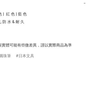
−
  紅 色 | 藍 色 

, 防 水 & 耐 久

與實體可能有些微差異，謹以實際商品為準
圓珠筆
日本文具