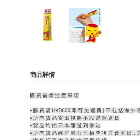
商品詳情
購 買 前 需 注 意 事 項
▪️ 購 買 滿 HKD600 即 可 免 運 費 ( 不 包 括 海 外 稅
▪️ 所 有 貨 品 寄 出 後 將 不 設 退 款 退 貨
▪️ 貨 品 均 由 日 本 運 送 到 香 港
▪️ 所 有 貨 品 經 香 港 公 司 檢 查 後 方 會 寄 出，