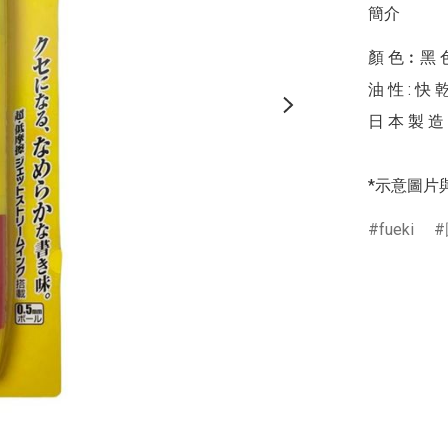
簡介
顏 色︰黑 色 |
油 性 : 快 乾
日 本 製 造

*示意圖片
fueki