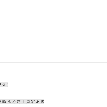
 金 )
運 輸 風 險 需 由 買 家 承 擔