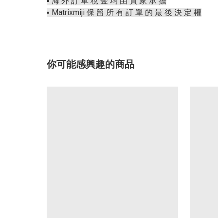
▪️ 海 外 訂 單 稅 金 均 由 買 家 承 擔
▪️ Matrixmiji 保 留 所 有 訂 單 的 最 後 決 定 權
你可能感興趣的商品