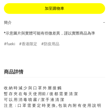
加至購物車
簡介
−
*示意圖片與實體可能有些微差異，謹以實際商品為準
fueki
香港限定
防疫用品
商品詳情
收 納 時 減 少 與 口 罩 外 層 接 觸
暫 存 夾 在 每 天 使 用前 / 後 都 需 要 清 潔
可 以 用 消 毒 噴 霧 / 潔 手 液 清 潔
注 意 ：口 罩 需 要 定 時 更 換 , 包 裝 內 附 有 使 用 說 明