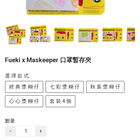
Fueki x Maskeeper 口罩暫存夾
選 擇 款 式
經 典 漿 糊 仔
七 彩 漿 糊 仔
秋 葉 漿 糊 仔
心 心 漿 糊 仔
套 裝 4 個
數量
−
+