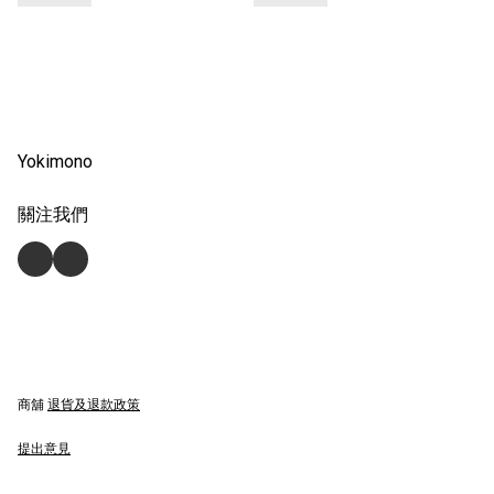
Yokimono
關注我們
商舖
退貨及退款政策
提出意見