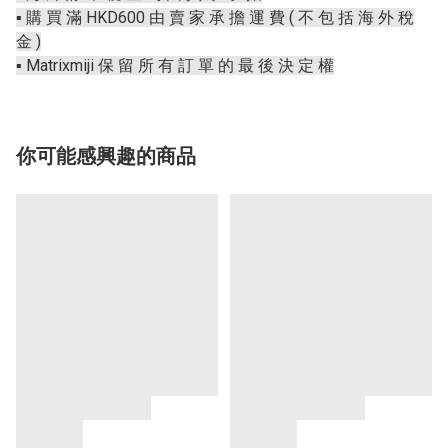
▪️ 購 買 滿 HKD600 由 賣 家 承 擔 運 費 ( 不 包 括 海 外 稅
金 )
▪️ Matrixmiji 保 留 所 有 訂 單 的 最 後 決 定 權
你可能感興趣的商品