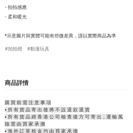
- 拍拍感應

- 柔和暖光

*示意圖片與實體可能有些微差異，謹以實際商品為準
拍拍燈
動漫玩具
商品詳情
購 買 前 需 注 意 事 項
▪️ 所 有 貨 品 寄 出 後 將 不 設 退 款 退 貨
▪️ 所 有 貨 品 經 香 港 公 司 檢 查 後 方 可 寄 出，運 輸 風
險 需 由 買 家 承 擔
▪️ 海 外 訂 單 稅 金 均 由 買 家 承 擔