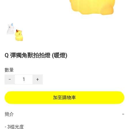
Q 彈獨角獸拍拍燈 (暖燈)
數量
−
+
加至購物車
簡介
−
- 3檔光度
