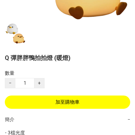
Q 彈胖胖鴨拍拍燈 (暖燈)
數量
−
+
加至購物車
簡介
−
- 3檔光度
