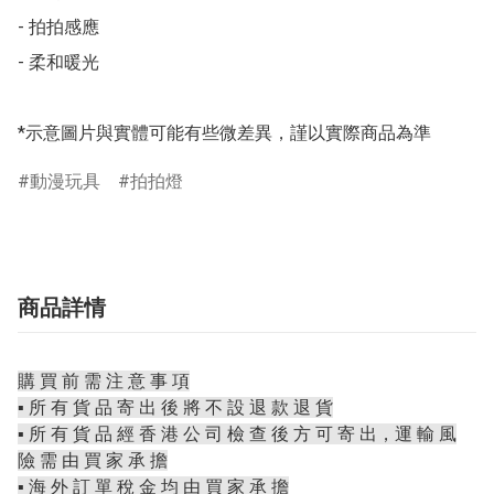
- 拍拍感應

- 柔和暖光

*示意圖片與實體可能有些微差異，謹以實際商品為準
動漫玩具
拍拍燈
商品詳情
購 買 前 需 注 意 事 項
▪️ 所 有 貨 品 寄 出 後 將 不 設 退 款 退 貨
▪️ 所 有 貨 品 經 香 港 公 司 檢 查 後 方 可 寄 出，運 輸 風
險 需 由 買 家 承 擔
▪️ 海 外 訂 單 稅 金 均 由 買 家 承 擔