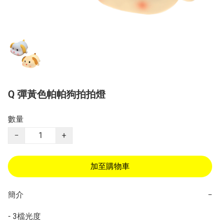
Q 彈黃色帕帕狗拍拍燈
數量
−
+
加至購物車
簡介
−
- 3檔光度
