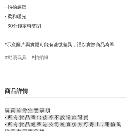
- 拍拍感應

- 柔和暖光

- 30分鐘定時關閉

*示意圖片與實體可能有些微差異，謹以實際商品為準
動漫玩具
拍拍燈
商品詳情
購 買 前 需 注 意 事 項
▪️ 所 有 貨 品 寄 出 後 將 不 設 退 款 退 貨
▪️ 所 有 貨 品 經 香 港 公 司 檢 查 後 方 可 寄 出，運 輸 風