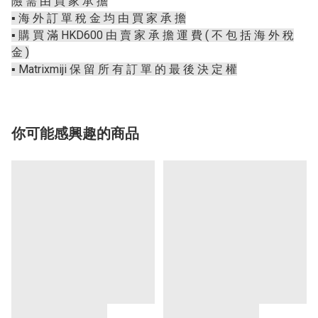
險 需 由 買 家 承 擔
▪️ 海 外 訂 單 稅 金 均 由 買 家 承 擔
▪️ 購 買 滿 HKD600 由 賣 家 承 擔 運 費 ( 不 包 括 海 外 稅
金 )
▪️ Matrixmiji 保 留 所 有 訂 單 的 最 後 決 定 權
你可能感興趣的商品