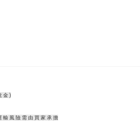
 金 )
運 輸 風 險 需 由 買 家 承 擔