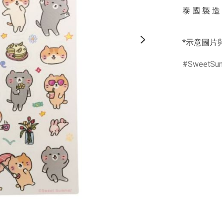
泰 國 製 造

*示意圖片
SweetSu