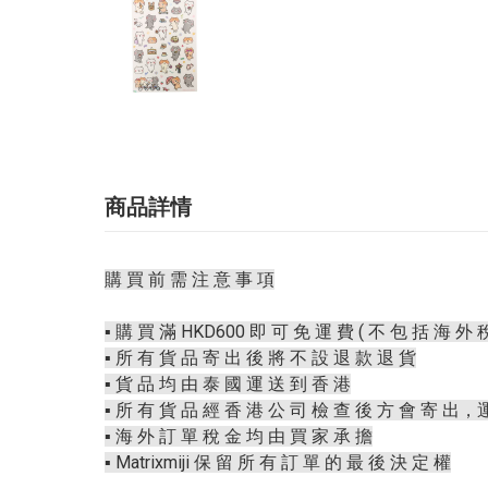
商品詳情
購 買 前 需 注 意 事 項
▪️ 購 買 滿 HKD600 即 可 免 運 費 ( 不 包 括 海 外 稅
▪️ 所 有 貨 品 寄 出 後 將 不 設 退 款 退 貨
▪️ 貨 品 均 由 泰 國 運 送 到 香 港
▪️ 所 有 貨 品 經 香 港 公 司 檢 查 後 方 會 寄 出，
▪️ 海 外 訂 單 稅 金 均 由 買 家 承 擔
▪️ Matrixmiji 保 留 所 有 訂 單 的 最 後 決 定 權