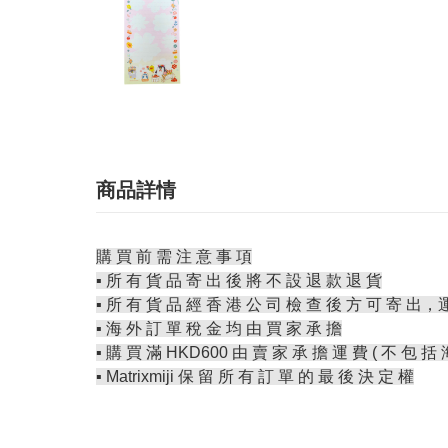
商品詳情
購 買 前 需 注 意 事 項
▪️ 所 有 貨 品 寄 出 後 將 不 設 退 款 退 貨
▪️ 所 有 貨 品 經 香 港 公 司 檢 查 後 方 可 寄 出，
▪️ 海 外 訂 單 稅 金 均 由 買 家 承 擔
▪️ 購 買 滿 HKD600 由 賣 家 承 擔 運 費 ( 不 包 括 
▪️ Matrixmiji 保 留 所 有 訂 單 的 最 後 決 定 權