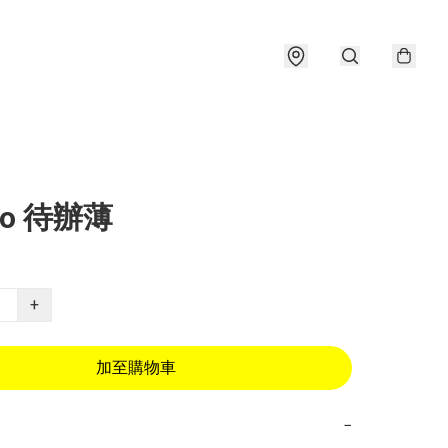
io 待辦薄
+
加至購物車
−