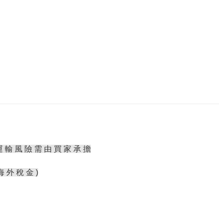
運 輸 風 險 需 由 買 家 承 擔
海 外 稅 金 )