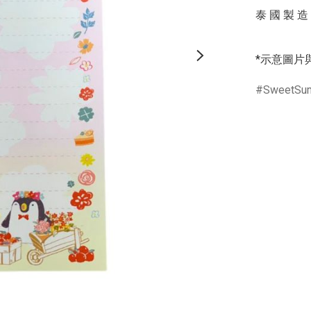
泰 國 製 造

*示意圖片
SweetSu