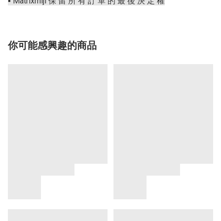
▪️ Matrixmiji 保 留 所 有 訂 單 的 最 後 決 定 權
你可能感興趣的商品