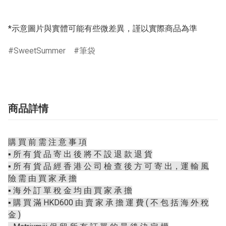
*示意圖片與實體可能有些微差異，謹以實際商品為準
SweetSummer
筆袋
商品詳情
購 買 前 需 注 意 事 項
▪️ 所 有 貨 品 寄 出 後 將 不 設 退 款 退 貨
▪️ 所 有 貨 品 經 香 港 公 司 檢 查 後 方 可 寄 出，運 輸 風
險 需 由 買 家 承 擔
▪️ 海 外 訂 單 稅 金 均 由 買 家 承 擔
▪️ 購 買 滿 HKD600 由 賣 家 承 擔 運 費 ( 不 包 括 海 外 稅
金 )