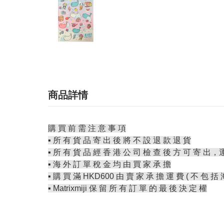
商品詳情
購 買 前 需 注 意 事 項
▪️ 所 有 貨 品 寄 出 後 將 不 設 退 款 退 貨
▪️ 所 有 貨 品 經 香 港 公 司 檢 查 後 方 可 寄 出，
▪️ 海 外 訂 單 稅 金 均 由 買 家 承 擔
▪️ 購 買 滿 HKD600 由 賣 家 承 擔 運 費 ( 不 包 括 
▪️ Matrixmiji 保 留 所 有 訂 單 的 最 後 決 定 權