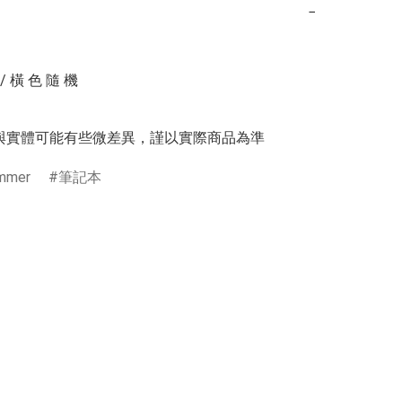
−
/ 橫 色 隨 機

與實體可能有些微差異，謹以實際商品為準
mmer
筆記本