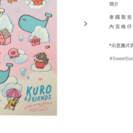
簡介
泰 國 製 造

內 頁 格 仔 
*示意圖片
SweetSu