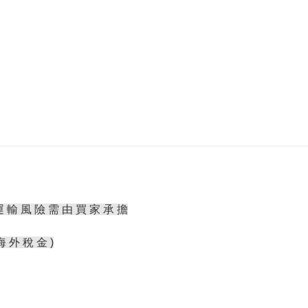
運 輸 風 險 需 由 買 家 承 擔
海 外 稅 金 )