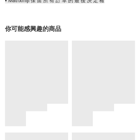
▪️ Matrixmiji 保 留 所 有 訂 單 的 最 後 決 定 權
你可能感興趣的商品