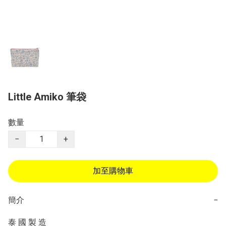
Little Amiko 筆袋
數量
−
+
加至購物車
簡介
−
泰 國 製 造
