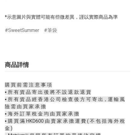
*示意圖片與實體可能有些微差異，謹以實際商品為準
SweetSummer
筆袋
商品詳情
購 買 前 需 注 意 事 項
▪️ 所 有 貨 品 寄 出 後 將 不 設 退 款 退 貨
▪️ 所 有 貨 品 經 香 港 公 司 檢 查 後 方 可 寄 出，運 輸 風
險 需 由 買 家 承 擔
▪️ 海 外 訂 單 稅 金 均 由 買 家 承 擔
▪️ 購 買 滿 HKD600 由 賣 家 承 擔 運 費 ( 不 包 括 海 外 稅
金 )