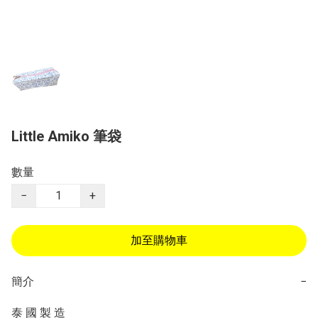
Little Amiko 筆袋
數量
−
+
加至購物車
簡介
−
泰 國 製 造
