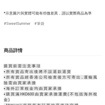
*示意圖片與實體可能有些微差異，謹以實際商品為準
SweetSummer
筆袋
商品詳情
購 買 前 需 注 意 事 項
▪️ 所 有 貨 品 寄 出 後 將 不 設 退 款 退 貨
▪️ 所 有 貨 品 經 香 港 公 司 檢 查 後 方 可 寄 出，運 輸 風
險 需 由 買 家 承 擔
▪️ 海 外 訂 單 稅 金 均 由 買 家 承 擔
▪️ 購 買 滿 HKD600 由 賣 家 承 擔 運 費 ( 不 包 括 海 外 稅
金 )