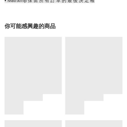
▪️ Matrixmiji 保 留 所 有 訂 單 的 最 後 決 定 權
你可能感興趣的商品