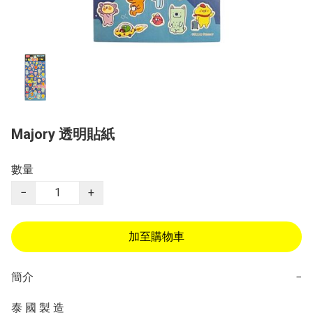
Majory 透明貼紙
數量
−
+
加至購物車
簡介
−
泰 國 製 造
