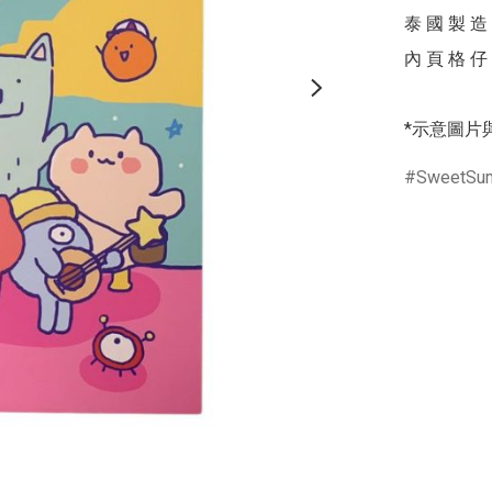
泰 國 製 造

內 頁 格 仔 
*示意圖片
SweetSu