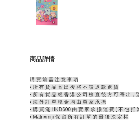
商品詳情
購 買 前 需 注 意 事 項
▪️ 所 有 貨 品 寄 出 後 將 不 設 退 款 退 貨
▪️ 所 有 貨 品 經 香 港 公 司 檢 查 後 方 可 寄 出，
▪️ 海 外 訂 單 稅 金 均 由 買 家 承 擔
▪️ 購 買 滿 HKD600 由 賣 家 承 擔 運 費 ( 不 包 括 
▪️ Matrixmiji 保 留 所 有 訂 單 的 最 後 決 定 權