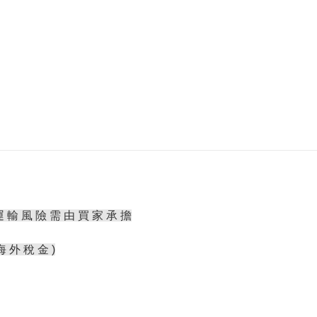
運 輸 風 險 需 由 買 家 承 擔
海 外 稅 金 )