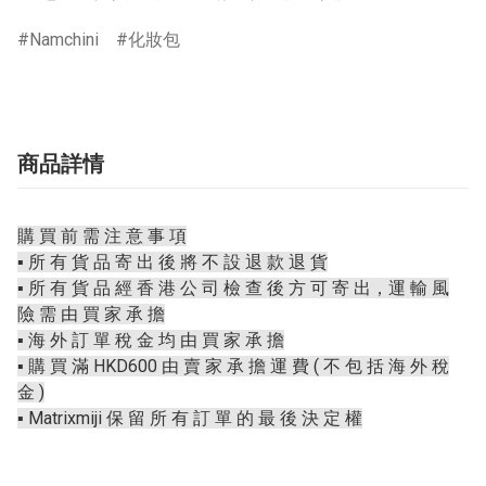
Namchini
化妝包
商品詳情
購 買 前 需 注 意 事 項
▪️ 所 有 貨 品 寄 出 後 將 不 設 退 款 退 貨
▪️ 所 有 貨 品 經 香 港 公 司 檢 查 後 方 可 寄 出，運 輸 風
險 需 由 買 家 承 擔
▪️ 海 外 訂 單 稅 金 均 由 買 家 承 擔
▪️ 購 買 滿 HKD600 由 賣 家 承 擔 運 費 ( 不 包 括 海 外 稅
金 )
▪️ Matrixmiji 保 留 所 有 訂 單 的 最 後 決 定 權