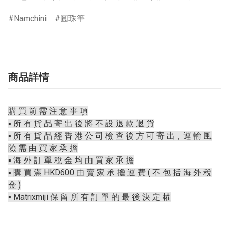
Namchini
圓珠筆
商品詳情
購 買 前 需 注 意 事 項
▪️ 所 有 貨 品 寄 出 後 將 不 設 退 款 退 貨
▪️ 所 有 貨 品 經 香 港 公 司 檢 查 後 方 可 寄 出，運 輸 風
險 需 由 買 家 承 擔
▪️ 海 外 訂 單 稅 金 均 由 買 家 承 擔
▪️ 購 買 滿 HKD600 由 賣 家 承 擔 運 費 ( 不 包 括 海 外 稅
金 )
▪️ Matrixmiji 保 留 所 有 訂 單 的 最 後 決 定 權