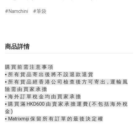
Namchini
筆袋
商品詳情
購 買 前 需 注 意 事 項
▪️ 所 有 貨 品 寄 出 後 將 不 設 退 款 退 貨
▪️ 所 有 貨 品 經 香 港 公 司 檢 查 後 方 可 寄 出，運 輸 風
險 需 由 買 家 承 擔
▪️ 海 外 訂 單 稅 金 均 由 買 家 承 擔
▪️ 購 買 滿 HKD600 由 賣 家 承 擔 運 費 ( 不 包 括 海 外 稅
金 )
▪️ Matrixmiji 保 留 所 有 訂 單 的 最 後 決 定 權