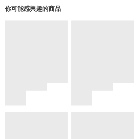
你可能感興趣的商品