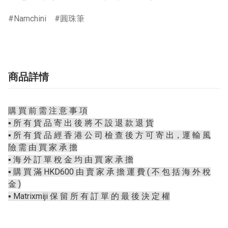
Namchini
圓珠筆
商品詳情
購 買 前 需 注 意 事 項
▪️ 所 有 貨 品 寄 出 後 將 不 設 退 款 退 貨
▪️ 所 有 貨 品 經 香 港 公 司 檢 查 後 方 可 寄 出，運 輸 風
險 需 由 買 家 承 擔
▪️ 海 外 訂 單 稅 金 均 由 買 家 承 擔
▪️ 購 買 滿 HKD600 由 賣 家 承 擔 運 費 ( 不 包 括 海 外 稅
金 )
▪️ Matrixmiji 保 留 所 有 訂 單 的 最 後 決 定 權