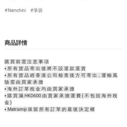
Namchini
筆袋
商品詳情
購 買 前 需 注 意 事 項
▪️ 所 有 貨 品 寄 出 後 將 不 設 退 款 退 貨
▪️ 所 有 貨 品 經 香 港 公 司 檢 查 後 方 可 寄 出，運 輸 風
險 需 由 買 家 承 擔
▪️ 海 外 訂 單 稅 金 均 由 買 家 承 擔
▪️ 購 買 滿 HKD600 由 賣 家 承 擔 運 費 ( 不 包 括 海 外 稅
金 )
▪️ Matrixmiji 保 留 所 有 訂 單 的 最 後 決 定 權