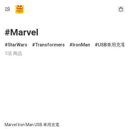
#Marvel
StarWars
Transformers
IronMan
USB車用充電
1項 商品
Marvel Iron Man USB 車用充電