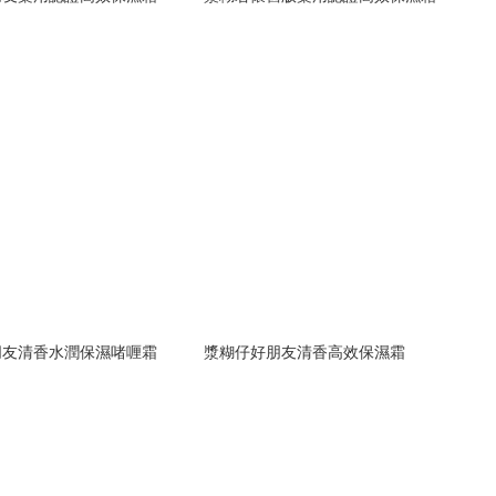
朋友清香水潤保濕啫喱霜
漿糊仔好朋友清香高效保濕霜