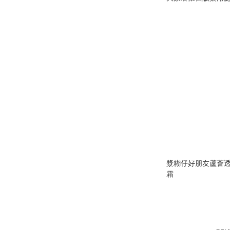
漿糊仔好朋友蘆薈
霜