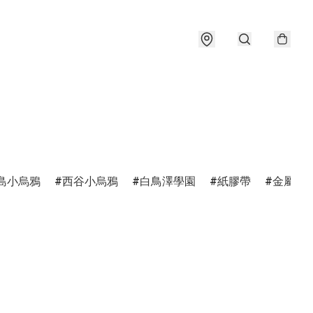
島小烏鴉
西谷小烏鴉
白鳥澤學園
紙膠帶
金屬書