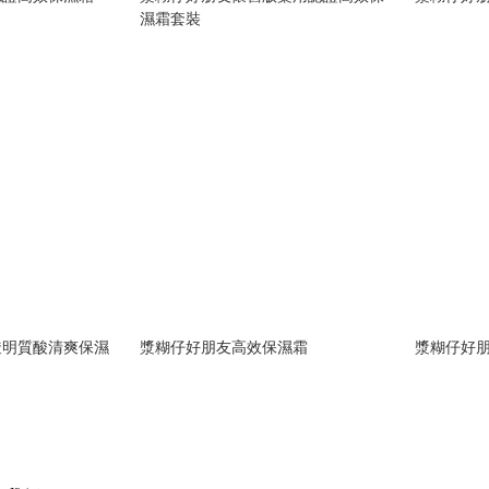
濕霜套裝
透明質酸清爽保濕
漿糊仔好朋友高效保濕霜
漿糊仔好