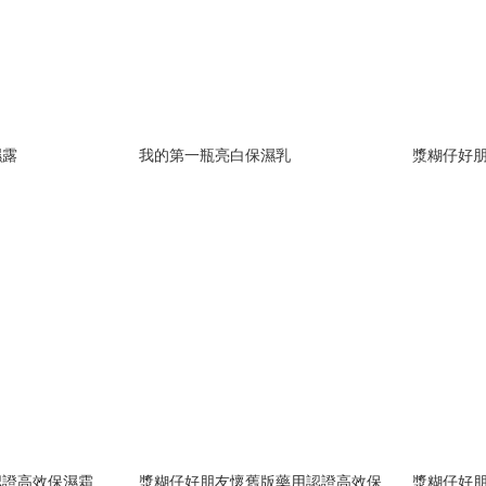
濕露
我的第一瓶亮白保濕乳
漿糊仔好
認證高效保濕霜
漿糊仔好朋友懷舊版藥用認證高效保
漿糊仔好