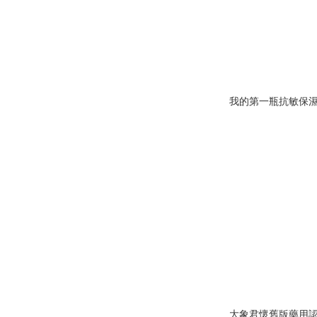
我的第一瓶抗敏保
大象君懷舊版藥用