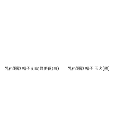
咒術迴戰 帽子 釘崎野薔薇(白)
咒術迴戰 帽子 玉犬(黑)