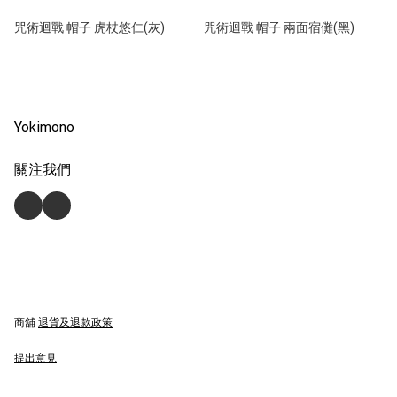
咒術迴戰 帽子 虎杖悠仁(灰)
咒術迴戰 帽子 兩面宿儺(黑)
Yokimono
關注我們
商舖
退貨及退款政策
提出意見