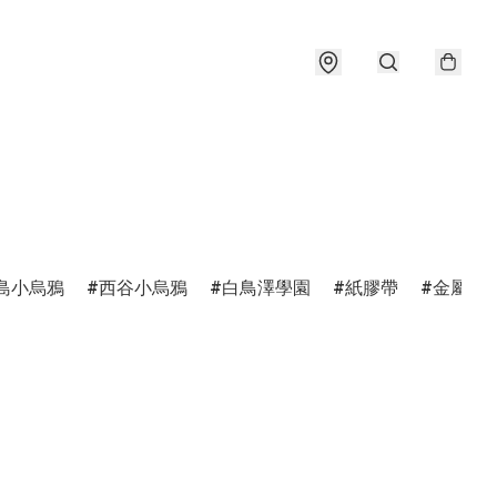
島小烏鴉
西谷小烏鴉
白鳥澤學園
紙膠帶
金屬書