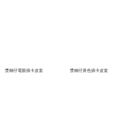
漿糊仔電眼插卡皮套
漿糊仔黃色插卡皮套