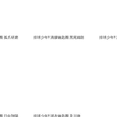
匙圈 孤爪研磨
排球少年!! 滴膠鑰匙圈 黑尾鐵朗
排球少年!!
匙圈 日向翔陽
排球少年!! 球衣鑰匙圈 及川徹