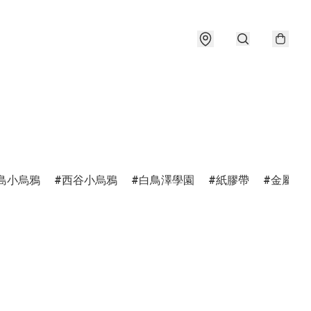
島小烏鴉
西谷小烏鴉
白鳥澤學園
紙膠帶
金屬書