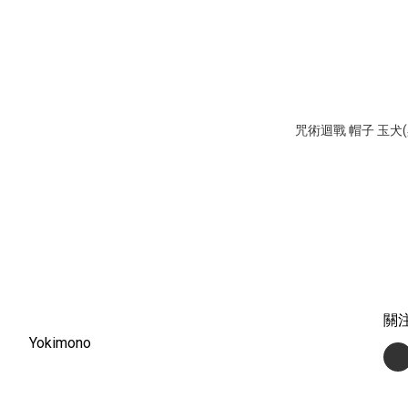
咒術迴戰 帽子 玉犬(
關
Yokimono