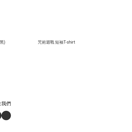
黑)
咒術迴戰 短袖T-shirt
注我們