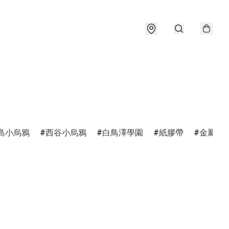
島小烏鴉
西谷小烏鴉
白鳥澤學園
紙膠帶
金屬書