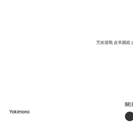
咒術迴戰 皮革圓鏡
關
Yokimono