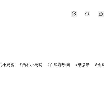
島小烏鴉
西谷小烏鴉
白鳥澤學園
紙膠帶
金屬書