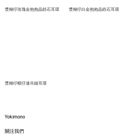
漿糊仔玫瑰金抱抱晶鋯石耳環
漿糊仔白金抱抱晶鋯石耳環
漿糊仔帽仔連吊鏈耳環
Yokimono
關注我們