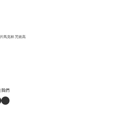
銅片馬克杯 咒術高
注我們