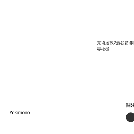
咒術迴戰2澀谷篇 
專校徽
關
Yokimono