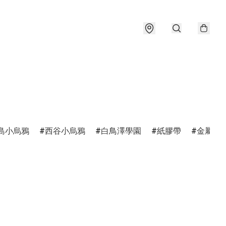
島小烏鴉
西谷小烏鴉
白鳥澤學園
紙膠帶
金屬書