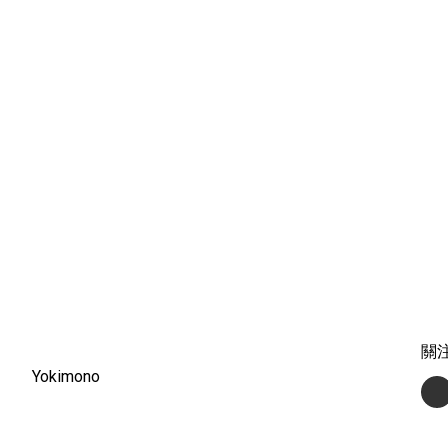
關
Yokimono