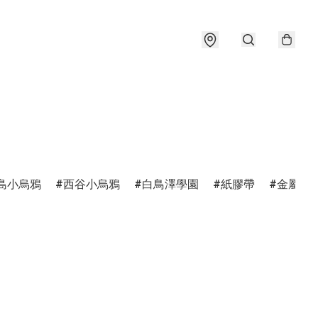
島小烏鴉
西谷小烏鴉
白鳥澤學園
紙膠帶
金屬書